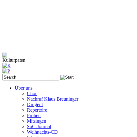
Kulturpaten
Über uns
Chor
Nachruf Klaus Breuninger
Dirigent
Repertoire
Proben
Mitsingen
SoC-Journal
Weihnachts-CD