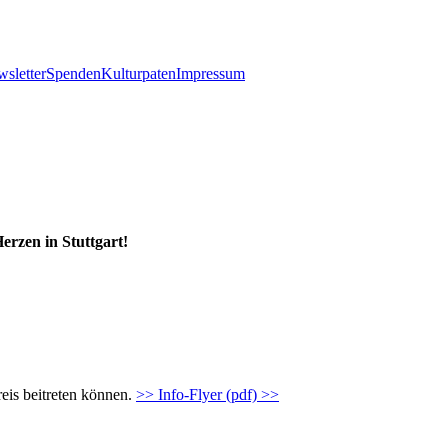
sletter
Spenden
Kulturpaten
Impressum
erzen in Stuttgart!
eis beitreten können.
>> Info-Flyer (pdf) >>