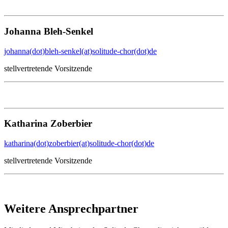
Johanna Bleh-Senkel
johanna(dot)bleh-senkel(at)solitude-chor(dot)de
stellvertretende Vorsitzende
Katharina Zoberbier
katharina(dot)zoberbier(at)solitude-chor(dot)de
stellvertretende Vorsitzende
Weitere Ansprechpartner