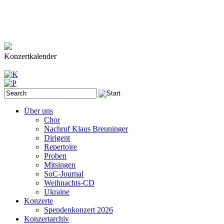
Konzertkalender
Über uns
Chor
Nachruf Klaus Breuninger
Dirigent
Repertoire
Proben
Mitsingen
SoC-Journal
Weihnachts-CD
Ukraine
Konzerte
Spendenkonzert 2026
Konzertarchiv