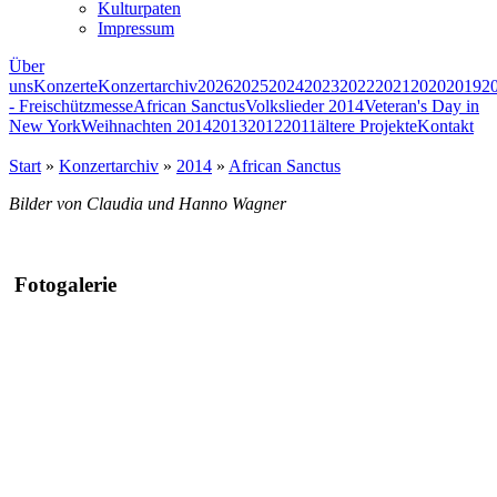
Kulturpaten
Impressum
Über
uns
Konzerte
Konzertarchiv
2026
2025
2024
2023
2022
2021
2020
2019
2
- Freischützmesse
African Sanctus
Volkslieder 2014
Veteran's Day in
New York
Weihnachten 2014
2013
2012
2011
ältere Projekte
Kontakt
Start
»
Konzertarchiv
»
2014
»
African Sanctus
Bilder von Claudia und Hanno Wagner
Fotogalerie