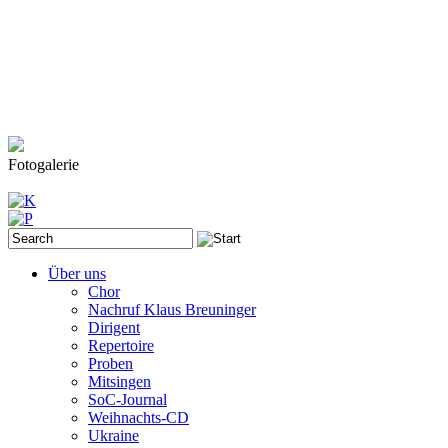
Fotogalerie
Über uns
Chor
Nachruf Klaus Breuninger
Dirigent
Repertoire
Proben
Mitsingen
SoC-Journal
Weihnachts-CD
Ukraine