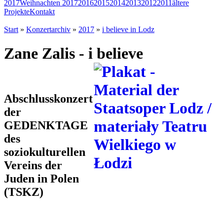
2017
Weihnachten 2017
2016
2015
2014
2013
2012
2011
ältere
Projekte
Kontakt
Start
»
Konzertarchiv
»
2017
»
i believe in Lodz
Zane Zalis - i believe
Abschlusskonzert
der
GEDENKTAGE
des
soziokulturellen
Vereins der
Juden in Polen
(TSKZ)