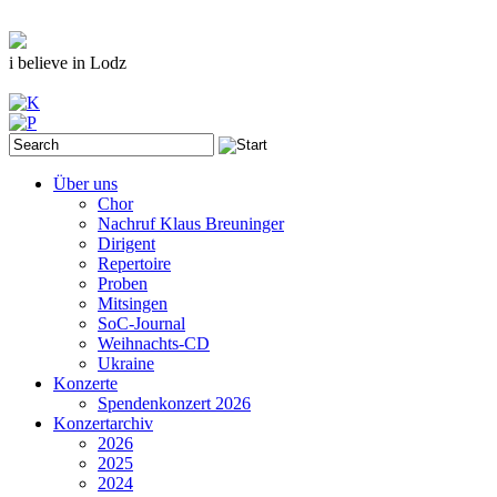
i believe in Lodz
Über uns
Chor
Nachruf Klaus Breuninger
Dirigent
Repertoire
Proben
Mitsingen
SoC-Journal
Weihnachts-CD
Ukraine
Konzerte
Spendenkonzert 2026
Konzertarchiv
2026
2025
2024