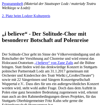
Programmheft
(
Material der Staatsoper Lodz /
materiały Teatru
Wielkiego w Łodzi)
2. Platz beim Lodzer Kulturpreis
„i believe“ - Der Solitude-Chor mit
besonderer Botschaft auf Polenreise
Der Solitude-Chor geht im Sinne der Völkerverständigung und als
Botschafter der Versöhnung auf Chorreise und wird erneut das
Holocaust-Oratorium
„i believe“ von Zane Zalis
auf die Bühne
bringen. Statt finden wird das denkwürdige Konzert in Stuttgarts
polnischer Partnerstadt Lodz am 31.1.2017 gemeinsam mit
Orchester und Kinderchor des Teatr Wielki („GroßesTheater“)
sowie mit 22 Sängerinnen und Sängern Konzertgesellschaft
Wuppertal e.V.. Dass dies für uns ein außergewöhnliches Konzert
werden wird, steht wohl außer Frage. Doch dass dem Auftritt in
Polen eine ganz besondere Bedeutung zugemessen wird, erkennt
man auch an den Rahmenbedingungen dieses Projektes, für das
Stuttgarts Oberbürgermeister Fritz Kuhn sehr gerne die
Schirmherrschaft übernommen hat.